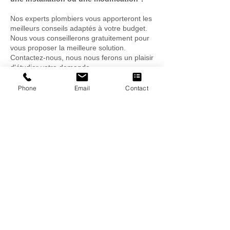
Nos experts plombiers vous apporteront les
meilleurs conseils adaptés à votre budget.
Nous vous conseillerons gratuitement pour
vous proposer la meilleure solution.
Contactez-nous, nous nous ferons un plaisir
d'étudier votre demande.
Demande de devis
Phone
Email
Contact
Zone d'intervention dans le cadre des
interventions de nos plombiers. Nous
intervenons au Nord de la métropole lilloise :
Lille, Wasquehal, Croix, Roubaix, Tourcoing,
Villeneuve d'Ascq, Hem, Marcq-en-baroeul,
Roncq, Mouvaux, Lys-Lez-Lannoy,
Wambrechies, Bondues,... Contactez-nous
directement pour plus d'informations.
Notre zone d'intervention
Toutes les villes situées au Nord de la
métropole lilloise : Lille, Wasquehal, Croix,
Roubaix, Tourcoing, Villeneuve d'Ascq, Hem,
Marcq-en-Baroeul, Roncq, Mouvaux, Lys-
Lez-Lannoy, Wambrechies, Bondues, ...